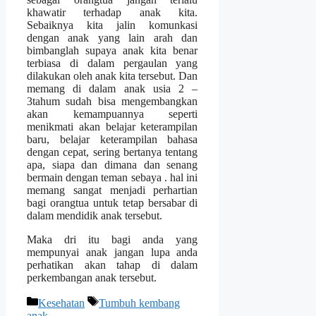
khawatir terhadap anak kita.
Sebaiknya kita jalin komunkasi
dengan anak yang lain arah dan
bimbanglah supaya anak kita benar
terbiasa di dalam pergaulan yang
dilakukan oleh anak kita tersebut. Dan
memang di dalam anak usia 2 –
3tahum sudah bisa mengembangkan
akan kemampuannya seperti
menikmati akan belajar keterampilan
baru, belajar keterampilan bahasa
dengan cepat, sering bertanya tentang
apa, siapa dan dimana dan senang
bermain dengan teman sebaya . hal ini
memang sangat menjadi perhartian
bagi orangtua untuk tetap bersabar di
dalam mendidik anak tersebut.
Maka dri itu bagi anda yang
mempunyai anak jangan lupa anda
perhatikan akan tahap di dalam
perkembangan anak tersebut.
Categories
Tags
Kesehatan
Tumbuh kembang
anak