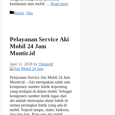
kendaraan atau mobil …
Read more
Categories
Bisnis
,
Tips
Pelayanan Service Aki
Mobil 24 Jam
Montir.id
June 11, 2018
by
Otomotif
Pelayanan Service Aki Mobil 24 Jam
Montir.id – Aki merupakan salah satu
komponen sumber listrik terpenting
yang terdapat di dalam mobil. Sebagai
komponen sumber listrik tugas dari
aki adalah mensuplai aliran lsitrik di
semua perangkat listrik yang ada di
mobil. Seperti lampu, stater, klakson,
dan lain-lain. Rata-rata aki mobil