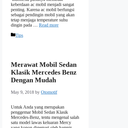
keberdaan ac mobil menjadi sangat
penting. Karena ac mobil berfungsi
sebagai pendingin mobil yang akan
tetap menjaga temperature suhu
dingin pada …
Read more
Categories
Tips
Merawat Mobil Sedan
Klasik Mercedes Benz
Dengan Mudah
May 9, 2018
by
Otomotif
Untuk Anda yang merupakan
penggemar Mobil Sedan Klasik
Mercedes-Benz, tentu mengenal salah
satu model lawas keluaran Mercy
yang konon digemari oleh hampir