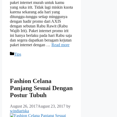
paket internet murah untuk kamu
yang suka irit. Tidak lagi miskin kuota
karena sekarang ada hari yang
ditunggu-tunggu setiap minggunya
dengan hadir promo dari AXIS
dengan sebutan Rabu Rawit (Rabu
Wajib Irit). Paket internet promo irit
ini hanya berlaku pada hari Rabu saja
dan segera dapatkan beragam kejutan
paket internet dengan …
Read more
Categories
Tips
Fashion Celana
Panjang Sesuai Dengan
Postur Tubuh
August 26, 2017
August 23, 2017
by
windiariska