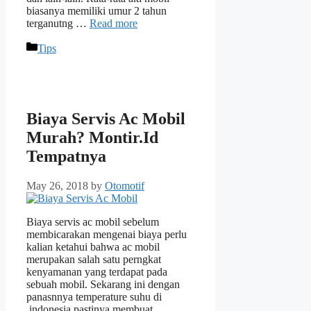
biasanya memiliki umur 2 tahun
terganutng …
Read more
Categories
Tips
Biaya Servis Ac Mobil
Murah? Montir.Id
Tempatnya
May 26, 2018
by
Otomotif
Biaya servis ac mobil sebelum
membicarakan mengenai biaya perlu
kalian ketahui bahwa ac mobil
merupakan salah satu perngkat
kenyamanan yang terdapat pada
sebuah mobil. Sekarang ini dengan
panasnnya temperature suhu di
indonesia pastinya membuat