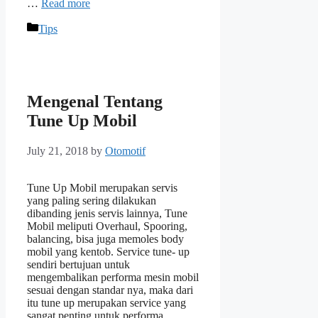
…
Read more
Categories
Tips
Mengenal Tentang
Tune Up Mobil
July 21, 2018
by
Otomotif
Tune Up Mobil merupakan servis
yang paling sering dilakukan
dibanding jenis servis lainnya, Tune
Mobil meliputi Overhaul, Spooring,
balancing, bisa juga memoles body
mobil yang kentob. Service tune- up
sendiri bertujuan untuk
mengembalikan performa mesin mobil
sesuai dengan standar nya, maka dari
itu tune up merupakan service yang
sangat penting untuk performa