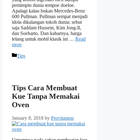
pemimpin dunia tempoe doeloe.
Apalagi kalau bukan Mercedes-Benz
600 Pullman. Pullman sempat menjadi
idola dikalangan tokoh dunia; sebut
saja Saddam Hussein, Kim Jong-Il,
dan Soeharto. Dan kabarnya, harga
lelang untuk mobil klasik ini …
Read
more
Categories
Tips
Tips Cara Membuat
Kue Tanpa Memakai
Oven
January 8, 2018
by
Provitamon
Umumnya pada setiap pembuatan kue