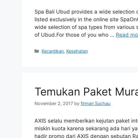
Spa Bali Ubud provides a wide selection o
listed exclusively in the online site SpaO
wide selection of spa types from various spa
of Ubud.For those of you who …
Read mo
Categories
Kecantikan
,
Kesehatan
Temukan Paket Mura
November 2, 2017
by
firman Suchau
AXIS selalu memberikan kejutan paket int
miskin kuota karena sekarang ada hari 
hadir promo dari AXIS dengan sebutan Rab