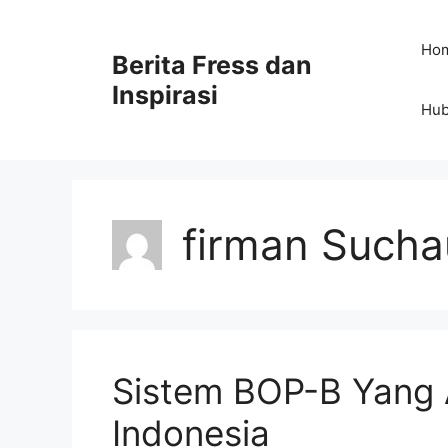
Skip
to
Ho
Berita Fress dan
content
Inspirasi
Hub
firman Sucha
Sistem BOP-B Yang A
Indonesia