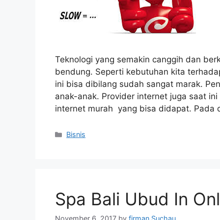
Teknologi yang semakin canggih dan ber
bendung. Seperti kebutuhan kita terhada
ini bisa dibilang sudah sangat marak. P
anak-anak. Provider internet juga saat i
internet murah yang bisa didapat. Pada
Categories
Bisnis
Spa Bali Ubud In On
November 6, 2017
by
firman Suchau