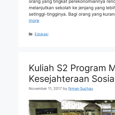
orang yang tingkat perekonomiannya rend
melanjutkan sekolah ke jenjang yang lebi
setinggi-tingginya. Bagi orang yang kur
more
Categories
Edukasi
Kuliah S2 Program M
Kesejahteraan Sosia
November 11, 2017
by
firman Suchau