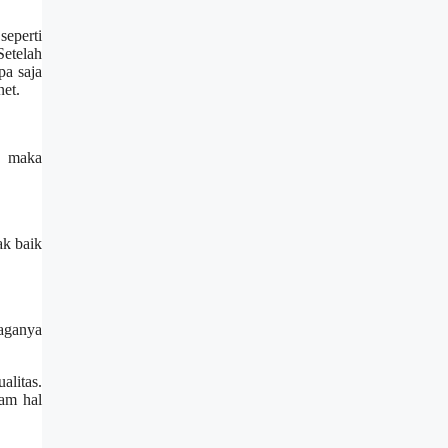
eperti
Setelah
pa saja
net.
a maka
ak baik
jaganya
alitas.
am hal