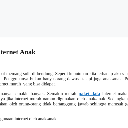
ternet Anak
 memang sulit di bendung. Seperti kebutuhan kita terhadap akses in
rak. Penggunanya bukan hanya orang dewasa tetapi juga anak-anak. P
ternet murah
yang bisa didapat.
ggunanya semakin banyak. Semakin murah
paket data
internet maka 
a jika internet murah namun digunakan oleh anak-anak. Sedangkan 
unakan oleh orang-orang tidak bertanggung jawab sehingga merusak g
gunaan internet oleh anak-anak.