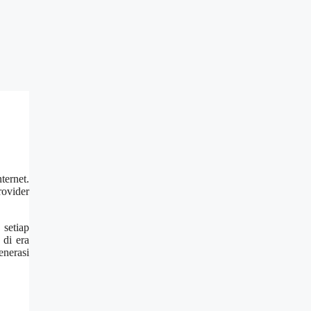
ternet.
rovider
setiap
di era
enerasi