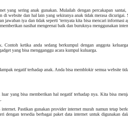
et yang sering anak gunakan. Mulailah dengan percakapan santai, s
di website dan hal lain yang sekiranya anak tidak merasa dicurigai. 
awaban iya dan tidak seperti ‘ternyata kita bisa mencari informasi a
sa memberikan nasihat mengeenai baik dan buruknya menggunakan inter
ak. Contoh ketika anda sedang berkumpul dengan anggota keluarg
 gadget yang bisa mengganggu acara kumpul kuluarga.
dampak negatif terhadap anak. Anda bisa memblokir semua website tid
h luar yang bisa memberikan hal negatif terhadap nya. Kita bisa men
.
internet. Pastikan gunakan provider internet murah
namun tetap berku
ri dengan tersedia berbagai
paket data
internet untuk digunakan dal