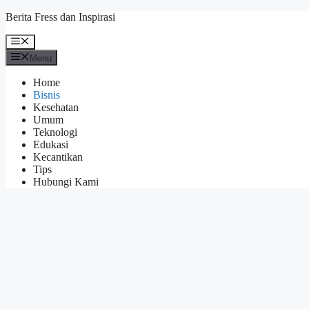
Skip
Berita Fress dan Inspirasi
to
content
Menu
Menu
Home
Bisnis
Kesehatan
Umum
Teknologi
Edukasi
Kecantikan
Tips
Hubungi Kami