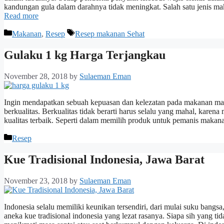
kandungan gula dalam darahnya tidak meningkat. Salah satu jenis 
Read more
Categories
Tags
Makanan
,
Resep
Resep makanan Sehat
Gulaku 1 kg Harga Terjangkau
November 28, 2018
by
Sulaeman Eman
Ingin mendapatkan sebuah kepuasan dan kelezatan pada makanan maka
berkualitas. Berkualitas tidak berarti harus selalu yang mahal, kar
kualitas terbaik. Seperti dalam memilih produk untuk pemanis maka
Categories
Resep
Kue Tradisional Indonesia, Jawa Barat
November 23, 2018
by
Sulaeman Eman
Indonesia selalu memiliki keunikan tersendiri, dari mulai suku bangs
aneka kue tradisional indonesia yang lezat rasanya. Siapa sih yang t