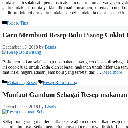
Gula adalah salah satu pemanis makanan dan minuman yang sering dig
yaitu Gulaku. Produknya kian diminati konsumen, karena aman dikons
hadir produk terbaru yaitu Gulaku sachet. Gulaku kemasan sachet in
Categories
Resep
,
Tips
Cara Membuat Resep Bolu Pisang Coklat
December 13, 2018
by
Bisnis
Bolu merupakan salah satu jenis makanan yang cocok sekali sebagai k
ini cocok juga untuk Anda olah sebagai makanan untuk hidangan tamu
saat ini di negara adalah jenis bolu yang terbuat dari …
Read more
Categories
Tags
Makanan
,
Resep
Resep Bolu Pisang
Manfaat Gandum Sebagai Resep makanan 
December 10, 2018
by
Bisnis
Setiap orang yang menderita diabetes wajib memperhatikan resep ma
dalam tubuhnya. Setiap penderita penyakit tersebut wajib slektif 