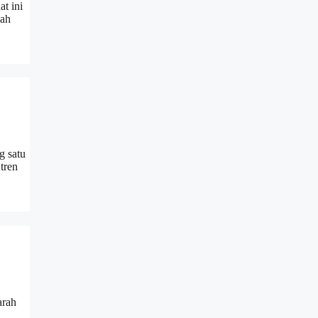
t ini
lah
g satu
tren
arah