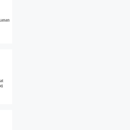
akanan
at
ti