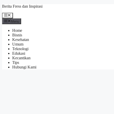
Skip
Berita Fress dan Inspirasi
to
content
Menu
Menu
Home
Bisnis
Kesehatan
Umum
Teknologi
Edukasi
Kecantikan
Tips
Hubungi Kami