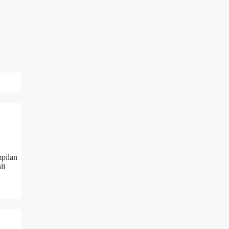
mpilan
li