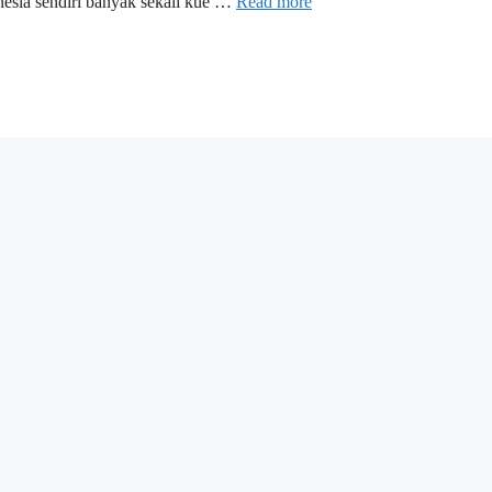
nesia sendiri banyak sekali kue …
Read more