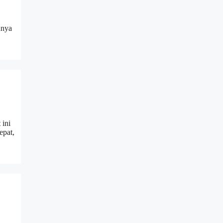
unya
 ini
epat,