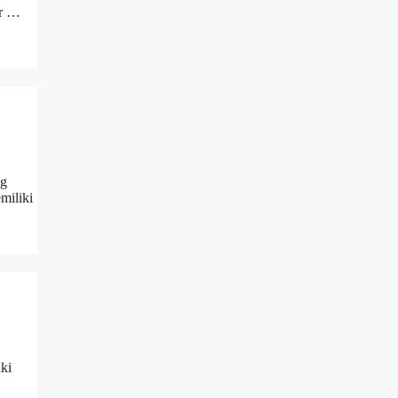
ar …
ng
miliki
iki