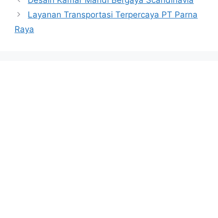
Desain Kamar Mandi Bergaya Scandinavia
Layanan Transportasi Terpercaya PT Parna
Raya