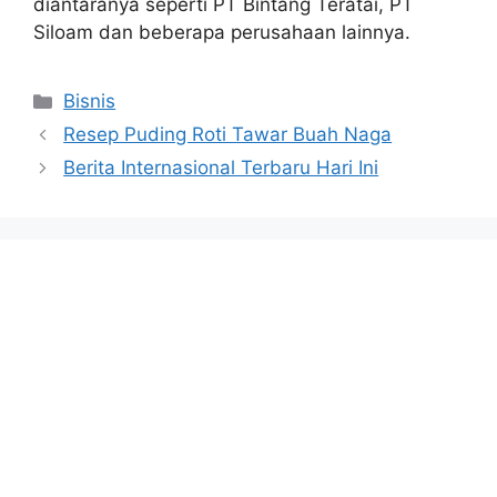
diantaranya seperti PT Bintang Teratai, PT
Siloam dan beberapa perusahaan lainnya.
Categories
Bisnis
Resep Puding Roti Tawar Buah Naga
Berita Internasional Terbaru Hari Ini