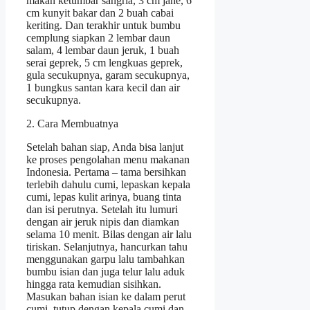
makan ketumbar sangria, 3 cm jahe, 6
cm kunyit bakar dan 2 buah cabai
keriting. Dan terakhir untuk bumbu
cemplung siapkan 2 lembar daun
salam, 4 lembar daun jeruk, 1 buah
serai geprek, 5 cm lengkuas geprek,
gula secukupnya, garam secukupnya,
1 bungkus santan kara kecil dan air
secukupnya.
2. Cara Membuatnya
Setelah bahan siap, Anda bisa lanjut
ke proses pengolahan menu makanan
Indonesia. Pertama – tama bersihkan
terlebih dahulu cumi, lepaskan kepala
cumi, lepas kulit arinya, buang tinta
dan isi perutnya. Setelah itu lumuri
dengan air jeruk nipis dan diamkan
selama 10 menit. Bilas dengan air lalu
tiriskan. Selanjutnya, hancurkan tahu
menggunakan garpu lalu tambahkan
bumbu isian dan juga telur lalu aduk
hingga rata kemudian sisihkan.
Masukan bahan isian ke dalam perut
cumi, tutup dengan kepala cumi dan