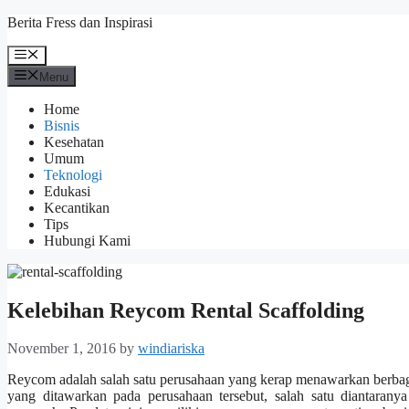
Skip
Berita Fress dan Inspirasi
to
content
Menu
Menu
Home
Bisnis
Kesehatan
Umum
Teknologi
Edukasi
Kecantikan
Tips
Hubungi Kami
Kelebihan Reycom Rental Scaffolding
November 1, 2016
by
windiariska
Reycom adalah salah satu perusahaan yang kerap menawarkan berbagai
yang ditawarkan pada perusahaan tersebut, salah satu diantarany