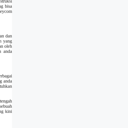
truksi
ng bisa
Reycom
an dan
an yang
an oleh
h anda
erbagai
ng anda
utuhkan
tengah
 sebuah
ng kini