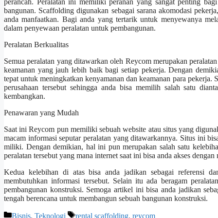
perancah. Peralatan ini memiliki peranan yang sangat penting ba
bangunan. Scaffolding digunakan sebagai sarana akomodasi pekerja
anda manfaatkan. Bagi anda yang tertarik untuk menyewanya mel
dalam penyewaan peralatan untuk pembangunan.
Peralatan Berkualitas
Semua peralatan yang ditawarkan oleh Reycom merupakan peralatan
keamanan yang jauh lebih baik bagi setiap pekerja. Dengan demikia
tepat untuk meningkatkan kenyamanan dan keamanan para pekerja. Sel
perusahaan tersebut sehingga anda bisa memilih salah satu dia
kembangkan.
Penawaran yang Mudah
Saat ini Reycom pun memiliki sebuah website atau situs yang diguna
macam informasi seputar peralatan yang ditawarkannya. Situs ini b
miliki. Dengan demikian, hal ini pun merupakan salah satu kelebi
peralatan tersebut yang mana internet saat ini bisa anda akses dengan
Kedua kelebihan di atas bisa anda jadikan sebagai referensi d
membutuhkan informasi tersebut. Selain itu ada beragam peralata
pembangunan konstruksi. Semoga artikel ini bisa anda jadikan seba
tengah berencana untuk membangun sebuah bangunan konstruksi.
Categories
Tags
Bisnis
,
Teknologi
rental scaffolding
,
reycom