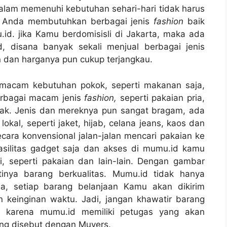
 dalam memenuhi kebutuhan sehari-hari tidak harus
ka Anda membutuhkan berbagai jenis
fashion
baik
.id. jika Kamu berdomisisli di Jakarta, maka ada
, disana banyak sekali menjual berbagai jenis
n dan harganya pun cukup terjangkau.
 macam kebutuhan pokok, seperti makanan saja,
rbagai macam jenis
fashion,
seperti pakaian pria,
nak. Jenis dan mereknya pun sangat bragam, ada
lokal, seperti jaket, hijab, celana jeans, kaos dan
secara konvensional jalan-jalan mencari pakaian ke
asilitas gadget saja dan akses di mumu.id kamu
, seperti pakaian dan lain-lain. Dengan gambar
tinya barang berkualitas. Mumu.id tidak hanya
ja, setiap barang belanjaan Kamu akan dikirim
keinginan waktu. Jadi, jangan khawatir barang
, karena mumu.id memiliki petugas yang akan
ng disebut dengan Muvers.