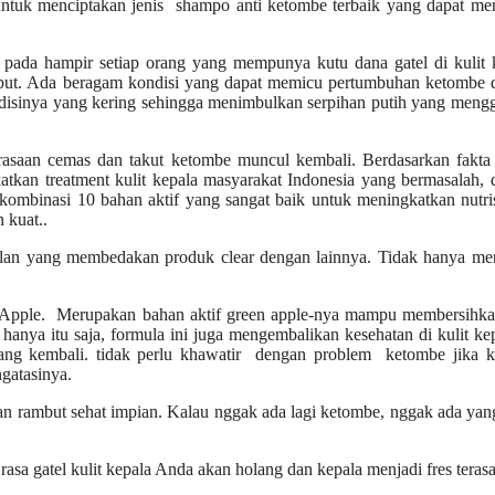
untuk menciptakan jenis shampo anti ketombe terbaik yang dapat me
pada hampir setiap orang yang mempunya kutu dana gatel di kulit k
ebut. Ada beragam kondisi yang dapat memicu pertumbuhan ketombe d
kondisinya yang kering sehingga menimbulkan serpihan putih yang men
erasaan cemas dan takut ketombe muncul kembali. Berdasarkan fakta 
kan treatment kulit kepala masyarakat Indonesia yang bermasalah,
ombinasi 10 bahan aktif yang sangat baik untuk meningkatkan nutris
 kuat..
ulan yang membedakan produk clear dengan lainnya. Tidak hanya men
h Apple. Merupakan bahan aktif green apple-nya mampu membersihkan
hanya itu saja, formula ini juga mengembalikan kesehatan di kulit k
ang kembali. tidak perlu khawatir dengan problem ketombe jika k
gatasinya.
n rambut sehat impian. Kalau nggak ada lagi ketombe, nggak ada yan
sa gatel kulit kepala Anda akan holang dan kepala menjadi fres terasa