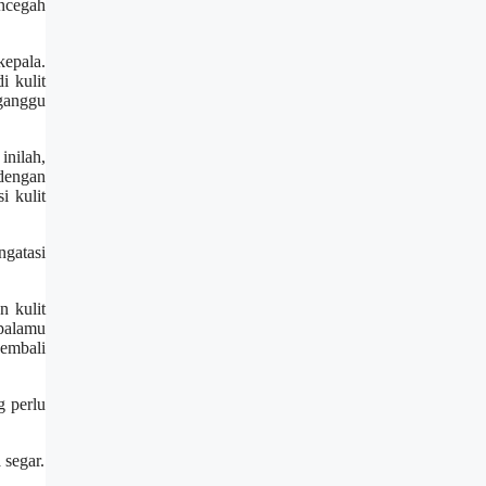
ncegah
epala.
i kulit
gganggu
inilah,
 dengan
i kulit
gatasi
 kulit
epalamu
embali
g perlu
 segar.