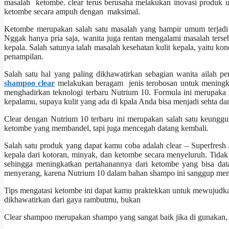
masalah ketombe. clear terus berusaha melakukan inovasi produk 
ketombe secara ampuh dengan maksimal.
Ketombe merupakan salah satu masalah yang hampir umum terjadi 
Nggak hanya pria saja, wanita juga rentan mengalami masalah ters
kepala. Salah satunya ialah masalah kesehatan kulit kepala, yaitu 
penampilan.
Salah satu hal yang paling dikhawatirkan sebagian wanita ailah p
shampoo clear
melakukan beragam jenis terobosan untuk meningkat
menghadirkan teknologi terbaru Nutrium 10. Formula ini merupaka k
kepalamu, supaya kulit yang ada di kpala Anda bisa menjadi sehta dan
Clear dengan Nutrium 10 terbaru ini merupakan salah satu keungg
ketombe yang membandel, tapi juga mencegah datang kembali.
Salah satu produk yang dapat kamu coba adalah clear – Superfres
kepala dari kotoran, minyak, dan ketombe secara menyeluruh. Tidak 
sehingga meningkatkan pertahanannya dari ketombe yang bisa dat
menyerang, karena Nutrium 10 dalam bahan shampo ini sanggup men
Tips mengatasi ketombe ini dapat kamu praktekkan untuk mewujudka
dikhawatirkan dari gaya rambutmu, bukan
Clear shampoo merupakan shampo yang sangat baik jika di gunakan, ra