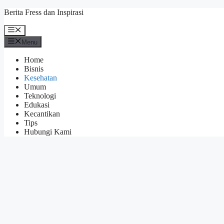
Skip
Berita Fress dan Inspirasi
to
content
Menu
Menu
Home
Bisnis
Kesehatan
Umum
Teknologi
Edukasi
Kecantikan
Tips
Hubungi Kami