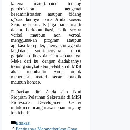
karena materi-materi tentang
pembelajaran mengenai
keadministrasian ataupun bidang
officer
lainnya harus Anda kuasai.
Seorang sekretaris juga harus mahir
dalam berkomunikasi, baik secara
verbal maupun non verbal,
menggunakan program ataupun
aplikasi komputer, menyusun agenda
kegiatan, surat-menyurat, rapat,
perjalanan dinas dan lain sebagainya.
Maka dari itu, dengan diadakannya
training singkat atau pelatihan di MISI
akan membantu Anda untuk
menguasai materi secara praktik
maupun konsep.
Daftarkan diri Anda dan ikuti
Program Pelatihan Sekretaris
di MISI
Profesional Development Center
untuk merancang masa depanmu yang
lebih baik.
Categories
Edukasi
Pentingnya Memperhatikan Gaya