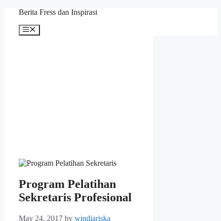
Skip
Berita Fress dan Inspirasi
to
content
Menu
Program Pelatihan
Sekretaris Profesional
May 24, 2017
by
windiariska