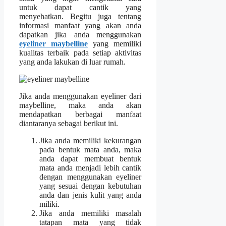
untuk dapat cantik yang
menyehatkan.
Begitu juga tentang
informasi manfaat yang akan anda
dapatkan jika anda menggunakan
eyeliner maybelline
yang memiliki
kualitas terbaik pada setiap aktivitas
yang anda lakukan di luar rumah.
Jika anda menggunakan eyeliner dari
maybelline, maka anda akan
mendapatkan berbagai manfaat
diantaranya sebagai berikut ini.
Jika anda memiliki kekurangan
pada bentuk mata anda, maka
anda dapat membuat bentuk
mata anda menjadi lebih cantik
dengan menggunakan eyeliner
yang sesuai dengan kebutuhan
anda dan jenis kulit yang anda
miliki.
Jika anda memiliki masalah
tatapan mata yang tidak