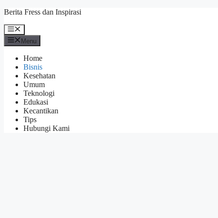
Skip
Berita Fress dan Inspirasi
to
content
Menu
Menu
Home
Bisnis
Kesehatan
Umum
Teknologi
Edukasi
Kecantikan
Tips
Hubungi Kami