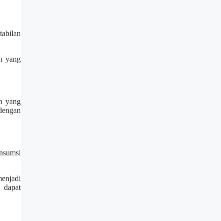
tabilan
ah yang
n yang
 dengan
nsumsi
enjadi
 dapat