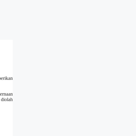
berikan
cernaan
 diolah