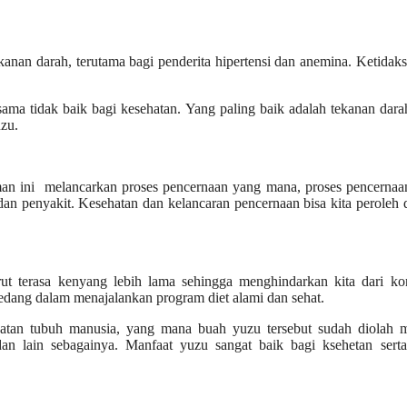
anan darah, terutama bagi penderita hipertensi dan anemina. Ketidaks
-sama tidak baik bagi kesehatan. Yang paling baik adalah tekanan dar
zu.
man ini melancarkan proses pencernaan yang mana, proses pencernaa
an penyakit. Kesehatan dan kelancaran pencernaan bisa kita peroleh
t terasa kenyang lebih lama sehingga menghindarkan kita dari ko
sedang dalam menajalankan program diet alami dan sehat.
atan tubuh manusia, yang mana buah yuzu tersebut sudah diolah m
dan lain sebagainya. Manfaat yuzu sangat baik bagi ksehetan serta