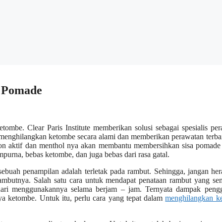
n Pomade
mbe. Clear Paris Institute memberikan solusi sebagai spesialis pe
menghilangkan ketombe secara alami dan memberikan perawatan terba
rbon aktif dan menthol nya akan membantu membersihkan sisa pomade
purna, bebas ketombe, dan juga bebas dari rasa gatal.
sebuah penampilan adalah terletak pada rambut. Sehingga, jangan her
mbutnya. Salah satu cara untuk mendapat penataan rambut yang se
hari menggunakannya selama berjam – jam. Ternyata dampak peng
ya ketombe. Untuk itu, perlu cara yang tepat dalam
menghilangkan k