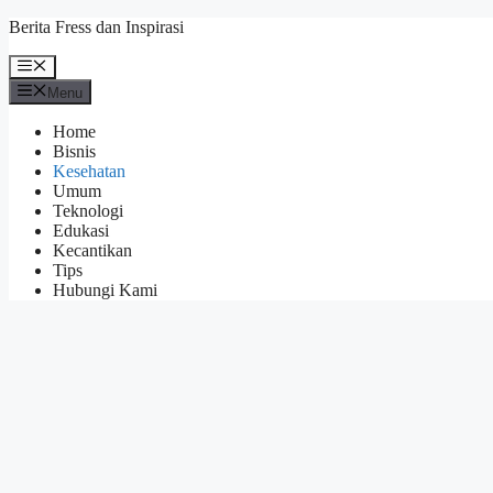
Skip
Berita Fress dan Inspirasi
to
content
Menu
Menu
Home
Bisnis
Kesehatan
Umum
Teknologi
Edukasi
Kecantikan
Tips
Hubungi Kami