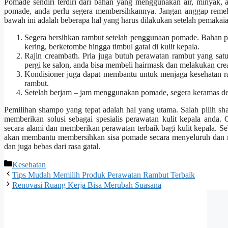
Pomade sendiri terdiri dari bahan yang menggunakan air, minyak, 
pomade, anda perlu segera membersihkannya. Jangan anggap remeh
bawah ini adalah beberapa hal yang harus dilakukan setelah pemakai
Segera bersihkan rambut setelah penggunaan pomade. Bahan 
kering, berketombe hingga timbul gatal di kulit kepala.
Rajin creambath. Pria juga butuh perawatan rambut yang satu
pergi ke salon, anda bisa membeli hairmask dan melakukan cre
Kondisioner juga dapat membantu untuk menjaga kesehatan 
rambut.
Setelah berjam – jam menggunakan pomade, segera keramas de
Pemilihan shampo yang tepat adalah hal yang utama. Salah pilih sha
memberikan solusi sebagai spesialis perawatan kulit kepala an
secara alami dan memberikan perawatan terbaik bagi kulit kepala. S
akan membantu membersihkan sisa pomade secara menyeluruh dan me
dan juga bebas dari rasa gatal.
Categories
Kesehatan
Tips Mudah Memilih Produk Perawatan Rambut Terbaik
Renovasi Ruang Kerja Bisa Merubah Suasana