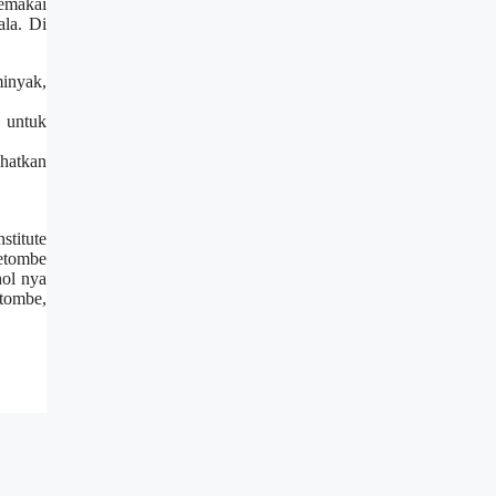
memakai
la. Di
inyak,
u untuk
hatkan
stitute
etombe
hol nya
tombe,