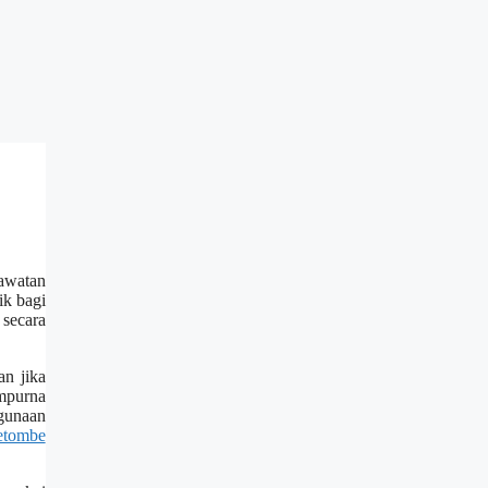
rawatan
ik bagi
 secara
an jika
mpurna
gunaan
etombe