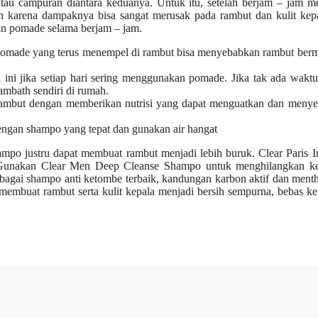
atau campuran diantara keduanya. Untuk itu, setelah berjam – jam 
 karena dampaknya bisa sangat merusak pada rambut dan kulit kepa
an pomade selama berjam – jam.
pomade yang terus menempel di rambut bisa menyebabkan rambut berm
 ini jika setiap hari sering menggunakan pomade. Jika tak ada wakt
ambath sendiri di rumah.
rambut dengan memberikan nutrisi yang dapat menguatkan dan menye
ngan shampo yang tepat dan gunakan air hangat
mpo justru dapat membuat rambut menjadi lebih buruk. Clear Paris In
da. Gunakan Clear Men Deep Cleanse Shampo untuk menghilangkan k
ebagai shampo anti ketombe terbaik, kandungan karbon aktif dan ment
mbuat rambut serta kulit kepala menjadi bersih sempurna, bebas ke