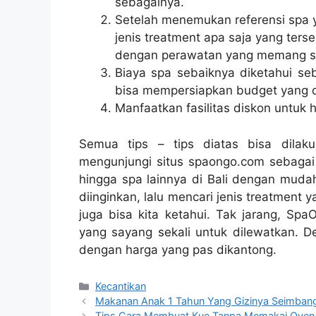
sebagainya.
Setelah menemukan referensi spa y
jenis treatment apa saja yang ters
dengan perawatan yang memang se
Biaya spa sebaiknya diketahui se
bisa mempersiapkan budget yang 
Manfaatkan fasilitas diskon untuk
Semua tips – tips diatas bisa dilak
mengunjungi situs spaongo.com sebaga
hingga spa lainnya di Bali dengan mudah
diinginkan, lalu mencari jenis treatment
juga bisa kita ketahui. Tak jarang, S
yang sayang sekali untuk dilewatkan. D
dengan harga yang pas dikantong.
Categories
Kecantikan
Makanan Anak 1 Tahun Yang Gizinya Seimban
Tips Cara Membuat Kue Tanpa Memakai Oven