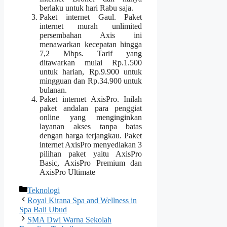
berlaku untuk hari Rabu saja.
Paket internet Gaul. Paket
internet murah unlimited
persembahan Axis ini
menawarkan kecepatan hingga
7,2 Mbps. Tarif yang
ditawarkan mulai Rp.1.500
untuk harian, Rp.9.900 untuk
mingguan dan Rp.34.900 untuk
bulanan.
Paket internet AxisPro. Inilah
paket andalan para penggiat
online yang menginginkan
layanan akses tanpa batas
dengan harga terjangkau. Paket
internet AxisPro menyediakan 3
pilihan paket yaitu AxisPro
Basic, AxisPro Premium dan
AxisPro Ultimate
Categories
Teknologi
Royal Kirana Spa and Wellness in
Spa Bali Ubud
SMA Dwi Warna Sekolah