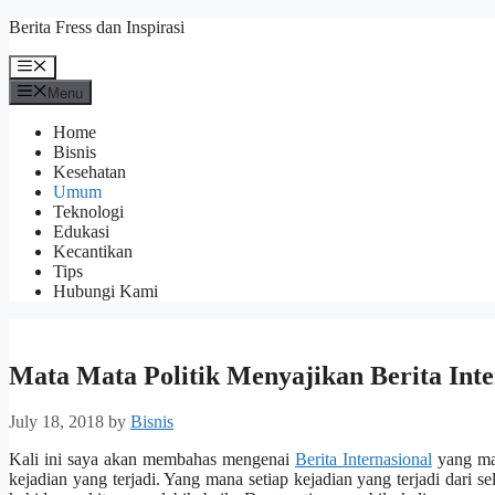
Skip
Berita Fress dan Inspirasi
to
content
Menu
Menu
Home
Bisnis
Kesehatan
Umum
Teknologi
Edukasi
Kecantikan
Tips
Hubungi Kami
Mata Mata Politik Menyajikan Berita Inte
July 18, 2018
by
Bisnis
Kali ini saya akan membahas mengenai
Berita Internasional
yang man
kejadian yang terjadi. Yang mana setiap kejadian yang terjadi dari s