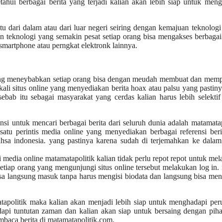
tahui berbagai berita yang terjadi kalian akan lebih siap untuk men
tu dari dalam atau dari luar negeri seiring dengan kemajuan teknolog
n teknologi yang semakin pesat setiap orang bisa mengakses berbagai
artphone atau perngkat elektronk lainnya.
 yang meneybabkan setiap orang bisa dengan meudah membuat dan mem
li situs online yang menyediakan berita hoax atau palsu yang pastin
ab itu sebagai masyarakat yang cerdas kalian harus lebih selektif
ensi untuk mencari berbagai berita dari seluruh dunia adalah matamatap
atu perintis media online yang menyediakan berbagai referensi beri
ahsa indonesia. yang pastinya karena sudah di terjemahkan ke dala
i media online matamatapolitik kalian tidak perlu repot repot untuk me
setiap orang yang mengunjungi situs online tersebut melakukan log in
 bisa langsung masuk tanpa harus mengisi biodata dan langsung bisa me
atapolitik maka kalian akan menjadi lebih siap untuk menghadapi pe
api tuntutan zaman dan kalian akan siap untuk bersaing dengan piha
baca berita di matamatapolitik.com.