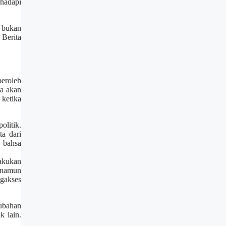
ghadapi
i bukan
 Berita
peroleh
ya akan
 ketika
olitik.
ta dari
m bahsa
lakukan
. namun
ngakses
rubahan
k lain.