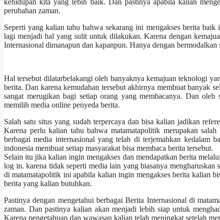
kehidupan kita yang lebih baik. Dan pastinya apabila kalian menge
perubahan zaman.
Seperti yang kalian tahu bahwa sekarang ini mengakses berita baik i
lagi menjadi hal yang sulit untuk dilakukan. Karena dengan kemajua
Internasional dimanapun dan kapanpun. Hanya dengan bermodalkan sm
Hal tersebut dilatarbelakangi oleh banyaknya kemajuan teknologi
berita. Dan karena kemudahan tersebut akhirnya membuat banyak seka
sangat merugikan bagi setiap orang yang membacanya. Dan oleh seb
memilih media online penyeda berita.
Salah satu situs yang sudah terpercaya dan bisa kalian jadikan refer
Karena perlu kalian tahu bahwa matamatapolitik merupakan salah s
berbagai media internasional yang telah di terjemahkan kedalam b
indonesia membuat setiap masyarakat bisa membaca berita tersebut.
Selain itu jika kalian ingin mengakses dan mendapatkan berita melalu
log in. karena tidak seperti media lain yang biasanya mengharuskan 
di matamatapolitik ini apabila kalian ingin mengakses berita kalian
berita yang kalian butuhkan.
Pastinya dengan mengetahui berbagai Berita Internasional di matam
zaman. Dan pastinya kalian akan menjadi lebih siap untuk menghad
Karena pengetahuan dan wawasan kalian telah meningkat setelah mem