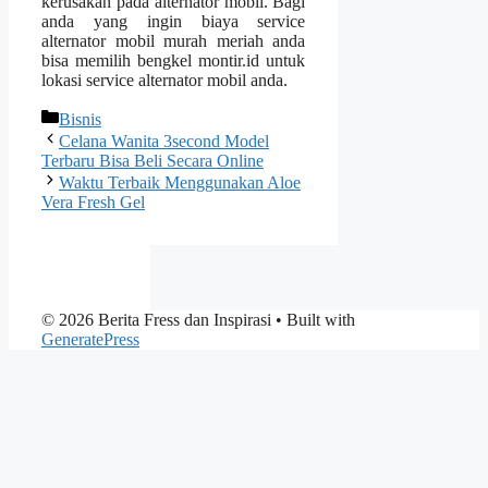
kerusakan pada alternator mobil. Bagi
anda yang ingin biaya service
alternator mobil murah meriah anda
bisa memilih bengkel montir.id untuk
lokasi service alternator mobil anda.
Categories
Bisnis
Celana Wanita 3second Model
Terbaru Bisa Beli Secara Online
Waktu Terbaik Menggunakan Aloe
Vera Fresh Gel
© 2026 Berita Fress dan Inspirasi
• Built with
GeneratePress