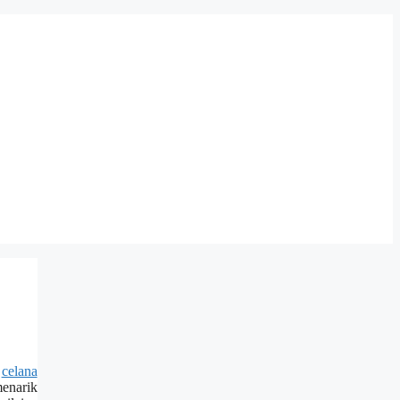
k
celana
menarik