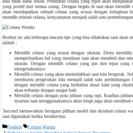
atau tidak sama sekali. Pemilihan celana yang tepat akan menjadika
yang positif dari semua orang. Dengan begitu di saat akan memilih 
akan mendapatkan sebuah celana yang sesuai dengan keinginan ki
memilih sebuah celana, kenyamanan menjadi salah satu pertimbangan 
Berikut ini ada beberapa macam tips yang bisa dilakukan saat akan m
adalah :
Memilih celana yang sesuai dengan ukuran. Demi memiliki
memperhatikan hal yang mendasar saat akan membeli dan memi
ukuran. Dengan memilih celana yang pas dan tepat yang 
mengenakannya.
Memilih celana yang akan memudahkan saat kita bergerak. Sel
membantu pergerakan kita menjadi salah satu pertimbangan l
dengan memilih celana yang berbahan dasar kain yang elasti
akan terbantu dengan sangat baik
Memilih celana dengan pola jahitan yang rapi. Kualitas jahita
nyaman saat menggunakannya akan tetapi juga akan membuat ce
3second menawarkan beragam pilihan model dan desahan celana wani
saat digunakan ketika beraktivitas.
Categories
Tags
Fashion
Celana Wanita
Perbedaaan Islamic Boarding School dengan Pesantren