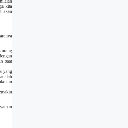
nilaian
ga kita
t akan
taranya
kurang
 dengan
n saat
na yang
 adalah
lakukan
semakin
 nyaman