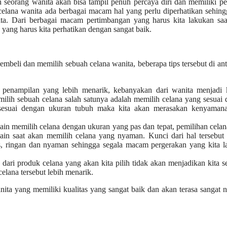
n seorang wanita akan bisa tampil penuh percaya diri dan memiliki pe
celana wanita ada berbagai macam hal yang perlu diperhatikan sehing
ta. Dari berbagai macam pertimbangan yang harus kita lakukan saa
yang harus kita perhatikan dengan sangat baik.
embeli dan memilih sebuah celana wanita, beberapa tips tersebut di an
 penampilan yang lebih menarik, kebanyakan dari wanita menjadi 
lih sebuah celana salah satunya adalah memilih celana yang sesuai
sesuai dengan ukuran tubuh maka kita akan merasakan kenyamana
ain memilih celana dengan ukuran yang pas dan tepat, pemilihan cela
ain saat akan memilih celana yang nyaman. Kunci dari hal tersebut
s, ringan dan nyaman sehingga segala macam pergerakan yang kita 
n dari produk celana yang akan kita pilih tidak akan menjadikan kita 
lana tersebut lebih menarik.
ta yang memiliki kualitas yang sangat baik dan akan terasa sangat