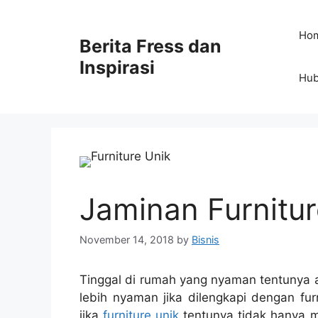
Skip
to
Ho
Berita Fress dan
content
Inspirasi
Hub
Jaminan Furnitur
November 14, 2018
by
Bisnis
Tinggal di rumah yang nyaman tentunya 
lebih nyaman jika dilengkapi dengan fu
jika
furniture unik
tentunya tidak hanya 