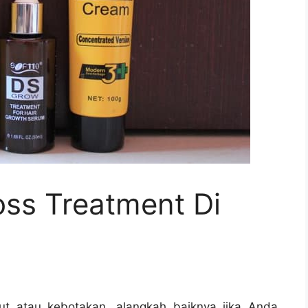
oss Treatment Di
ut atau kebotakan, alangkah baiknya jika Anda