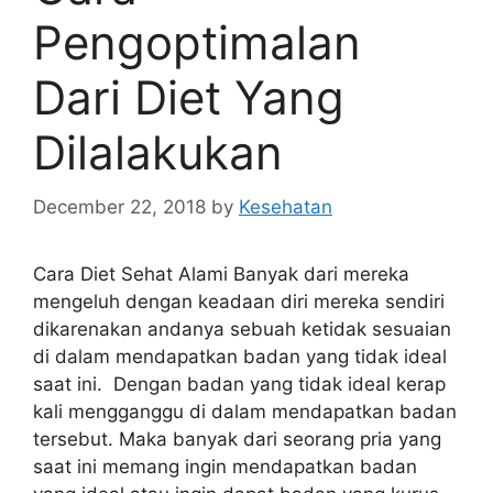
Pengoptimalan
Dari Diet Yang
Dilalakukan
December 22, 2018
by
Kesehatan
Cara Diet Sehat Alami Banyak dari mereka
mengeluh dengan keadaan diri mereka sendiri
dikarenakan andanya sebuah ketidak sesuaian
di dalam mendapatkan badan yang tidak ideal
saat ini. Dengan badan yang tidak ideal kerap
kali mengganggu di dalam mendapatkan badan
tersebut. Maka banyak dari seorang pria yang
saat ini memang ingin mendapatkan badan