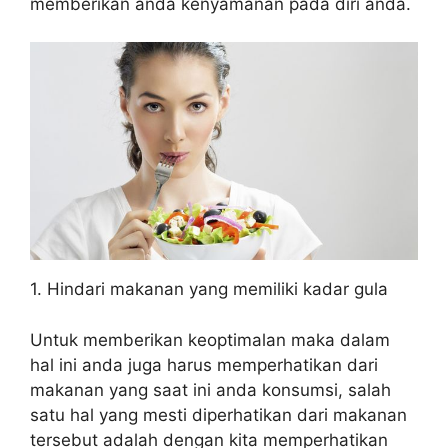
memberikan anda kenyamanan pada diri anda.
1. Hindari makanan yang memiliki kadar gula
Untuk memberikan keoptimalan maka dalam
hal ini anda juga harus memperhatikan dari
makanan yang saat ini anda konsumsi, salah
satu hal yang mesti diperhatikan dari makanan
tersebut adalah dengan kita memperhatikan