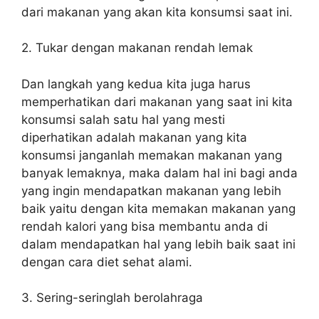
dari makanan yang akan kita konsumsi saat ini.
2. Tukar dengan makanan rendah lemak
Dan langkah yang kedua kita juga harus
memperhatikan dari makanan yang saat ini kita
konsumsi salah satu hal yang mesti
diperhatikan adalah makanan yang kita
konsumsi janganlah memakan makanan yang
banyak lemaknya, maka dalam hal ini bagi anda
yang ingin mendapatkan makanan yang lebih
baik yaitu dengan kita memakan makanan yang
rendah kalori yang bisa membantu anda di
dalam mendapatkan hal yang lebih baik saat ini
dengan cara diet sehat alami.
3. Sering-seringlah berolahraga