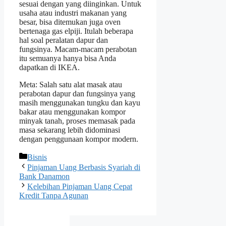
sesuai dengan yang diinginkan. Untuk
usaha atau industri makanan yang
besar, bisa ditemukan juga oven
bertenaga gas elpiji. Itulah beberapa
hal soal peralatan dapur dan
fungsinya. Macam-macam perabotan
itu semuanya hanya bisa Anda
dapatkan di IKEA.
Meta: Salah satu alat masak atau
perabotan dapur dan fungsinya yang
masih menggunakan tungku dan kayu
bakar atau menggunakan kompor
minyak tanah, proses memasak pada
masa sekarang lebih didominasi
dengan penggunaan kompor modern.
Categories
Bisnis
Pinjaman Uang Berbasis Syariah di
Bank Danamon
Kelebihan Pinjaman Uang Cepat
Kredit Tanpa Agunan