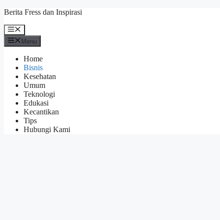
Skip
Berita Fress dan Inspirasi
to
content
Menu
Menu
Home
Bisnis
Kesehatan
Umum
Teknologi
Edukasi
Kecantikan
Tips
Hubungi Kami