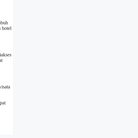
ubuh
 hotel
iakses
at
wisata
pat