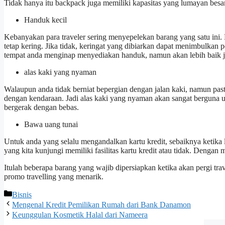
Tidak hanya itu backpack juga memiliki kapasitas yang lumayan besa
Handuk kecil
Kebanyakan para traveler sering menyepelekan barang yang satu ini.
tetap kering. Jika tidak, keringat yang dibiarkan dapat menimbulkan pe
tempat anda menginap menyediakan handuk, namun akan lebih baik ji
alas kaki yang nyaman
Walaupun anda tidak berniat bepergian dengan jalan kaki, namun pas
dengan kendaraan. Jadi alas kaki yang nyaman akan sangat berguna un
bergerak dengan bebas.
Bawa uang tunai
Untuk anda yang selalu mengandalkan kartu kredit, sebaiknya ketika l
yang kita kunjungi memiliki fasilitas kartu kredit atau tidak. Denga
Itulah beberapa barang yang wajib dipersiapkan ketika akan pergi tr
promo travelling yang menarik.
Categories
Bisnis
Mengenal Kredit Pemilikan Rumah dari Bank Danamon
Keunggulan Kosmetik Halal dari Nameera