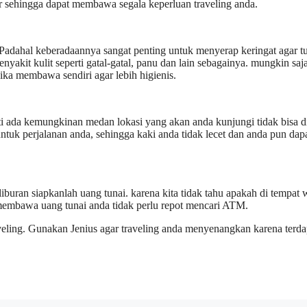
r sehingga dapat membawa segala keperluan traveling anda.
 Padahal keberadaannya sangat penting untuk menyerap keringat agar t
nyakit kulit seperti gatal-gatal, panu dan lain sebagainya. mungkin saja
ka membawa sendiri agar lebih higienis.
ti ada kemungkinan medan lokasi yang akan anda kunjungi tidak bisa d
tuk perjalanan anda, sehingga kaki anda tidak lecet dan anda pun dap
iburan siapkanlah uang tunai. karena kita tidak tahu apakah di tempat 
n membawa uang tunai anda tidak perlu repot mencari ATM.
aveling. Gunakan Jenius agar traveling anda menyenangkan karena terda