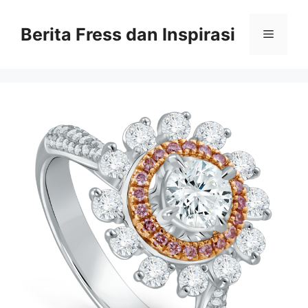
Skip
to
Berita Fress dan Inspirasi
Menu
content