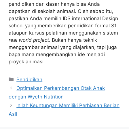
pendidikan dari dasar hanya bisa Anda
dapatkan di sekolah animasi. Oleh sebab itu,
pastikan Anda memilih IDS international Design
school yang memberikan pendidikan formal S1
ataupun kursus pelatihan menggunakan sistem
real world project
. Bukan hanya teknik
menggambar animasi yang diajarkan, tapi juga
bagaimana mengembangkan ide menjadi
proyek animasi.
Categories
Pendidikan
Optimalkan Perkembangan Otak Anak
dengan Wyeth Nutrition
Inilah Keuntungan Memiliki Perhiasan Berlian
Asli