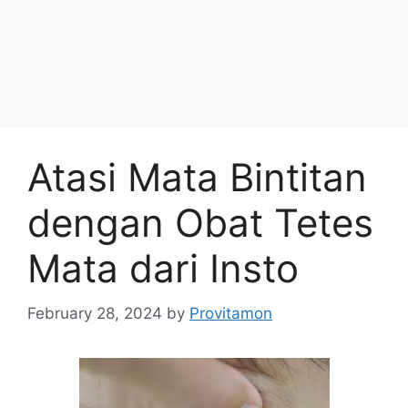
Atasi Mata Bintitan
dengan Obat Tetes
Mata dari Insto
February 28, 2024
by
Provitamon