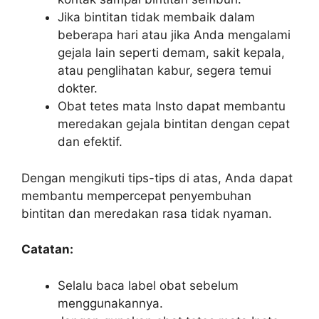
Jika bintitan tidak membaik dalam
beberapa hari atau jika Anda mengalami
gejala lain seperti demam, sakit kepala,
atau penglihatan kabur, segera temui
dokter.
Obat tetes mata Insto dapat membantu
meredakan gejala bintitan dengan cepat
dan efektif.
Dengan mengikuti tips-tips di atas, Anda dapat
membantu mempercepat penyembuhan
bintitan dan meredakan rasa tidak nyaman.
Catatan:
Selalu baca label obat sebelum
menggunakannya.