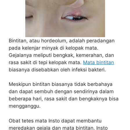
Bintitan, atau hordeolum, adalah peradangan
pada kelenjar minyak di kelopak mata.
Gejalanya meliputi bengkak, kemerahan, dan
rasa sakit di tepi kelopak mata.
Mata bintitan
biasanya disebabkan oleh infeksi bakteri.
Meskipun bintitan biasanya tidak berbahaya
dan dapat sembuh dengan sendirinya dalam
beberapa hari, rasa sakit dan bengkaknya bisa
mengganggu.
Obat tetes mata Insto dapat membantu
meredakan gejala dan mata bintitan. Insto