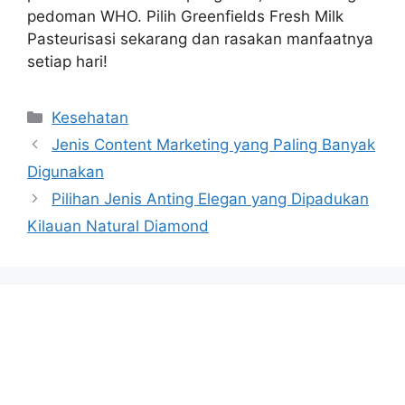
pedoman WHO. Pilih Greenfields Fresh Milk
Pasteurisasi sekarang dan rasakan manfaatnya
setiap hari!
Categories
Kesehatan
Jenis Content Marketing yang Paling Banyak
Digunakan
Pilihan Jenis Anting Elegan yang Dipadukan
Kilauan Natural Diamond