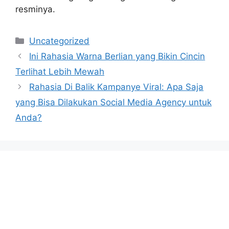
resminya.
Categories
Uncategorized
Ini Rahasia Warna Berlian yang Bikin Cincin
Terlihat Lebih Mewah
Rahasia Di Balik Kampanye Viral: Apa Saja
yang Bisa Dilakukan Social Media Agency untuk
Anda?