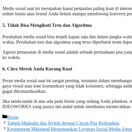
Media sosial saat ini merupakan kanal penjualan paling kuat di internet
online bisnis atau
brand
Anda belum mampu mendorong konversi penjual
5. Tidak Bisa Mengikuti Tren dan Algoritma
Perubahan media sosial bisa terjadi kapan saja dan dalam jangka wakt
waktu. Perubahan tren dan algoritma yang terus diperbarui tentu dapa
Agensi pemasaran di media sosial adalah sebuah perusahaan jasa yan
ke waktu.
6. Citra Merek Anda Kurang Kuat
Peran media sosial saat ini sangat penting, terutama dalam membangu
gaya visual atau tone komunikasi yang tidak konsisten, sehingga audi
gagal dikomunikasikan.
Jika tanda-tanda di atas ada pada bisnis yang sedang Anda jalankan,
IDEOWORKS yang punya tim andal untuk membantu memecahkan 
Categories
Bisnis
Tampil Maskulin dan Stylish dengan Cincin Pria Berkualitas
Keuntungan Maksimal Menggunakan Layanan Social Media Agency