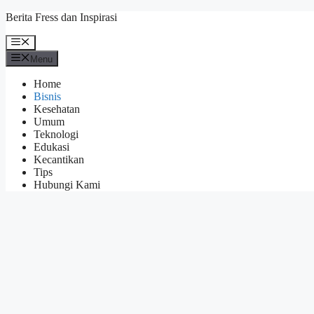
Skip
Berita Fress dan Inspirasi
to
content
Menu
Menu
Home
Bisnis
Kesehatan
Umum
Teknologi
Edukasi
Kecantikan
Tips
Hubungi Kami