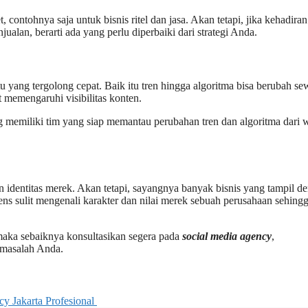
, contohnya saja untuk bisnis ritel dan jasa. Akan tetapi, jika kehadiran
an, berarti ada yang perlu diperbaiki dari strategi Anda.
u yang tergolong cepat. Baik itu tren hingga algoritma bisa berubah se
t memengaruhi visibilitas konten.
g memiliki tim yang siap memantau perubahan tren dan algoritma dari 
n identitas merek. Akan tetapi, sayangnya banyak bisnis yang tampil d
ens sulit mengenali karakter dan nilai merek sebuah perusahaan sehing
 maka sebaiknya konsultasikan segera pada
social media agency
,
masalah Anda.
 Jakarta Profesional