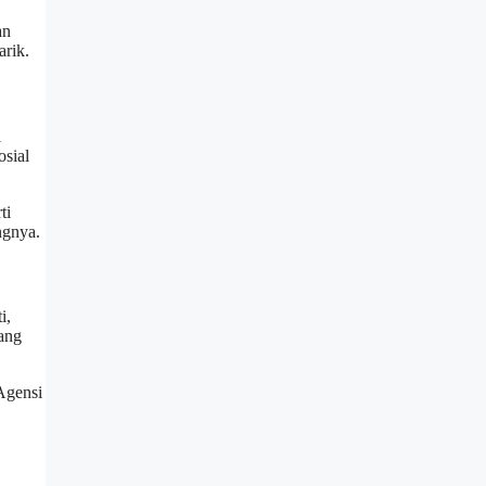
an
arik.
i
osial
ti
ngnya.
i,
ang
Agensi