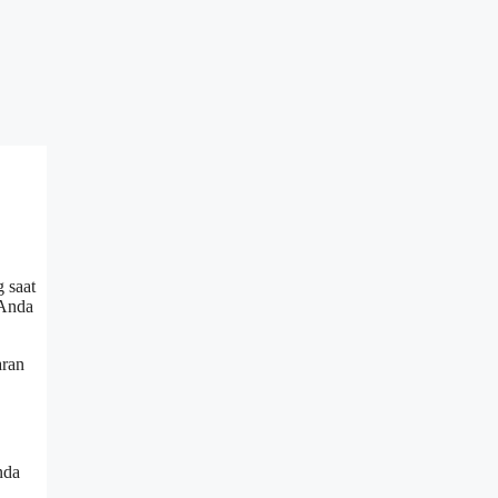
 saat
 Anda
aran
nda