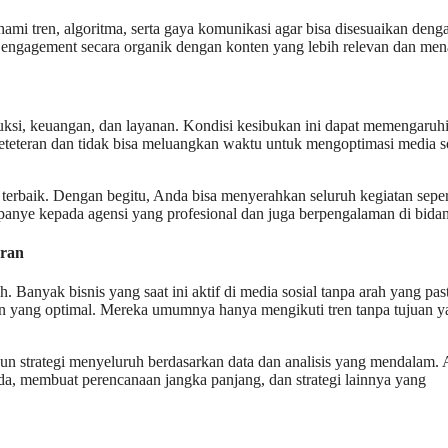
i tren, algoritma, serta gaya komunikasi agar bisa disesuaikan deng
n engagement secara organik dengan konten yang lebih relevan dan men
uksi, keuangan, dan layanan. Kondisi kesibukan ini dapat memengaruh
 keteteran dan tidak bisa meluangkan waktu untuk mengoptimasi media s
terbaik. Dengan begitu, Anda bisa menyerahkan seluruh kegiatan seper
panye kepada agensi yang profesional dan juga berpengalaman di bida
aran
 Banyak bisnis yang saat ini aktif di media sosial tanpa arah yang past
an yang optimal. Mereka umumnya hanya mengikuti tren tanpa tujuan y
 strategi menyeluruh berdasarkan data dan analisis yang mendalam. 
, membuat perencanaan jangka panjang, dan strategi lainnya yang