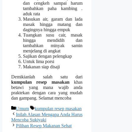
dan cengkeh sampai harum
tambahkan paha kambing .
aduk rata
Masukan air, garam dan lada
masak hingga matang dan
dagingnya hingga empuk
Tuangkan susu cair, masak
hingga mendidih dan
tambahkan minyak samin
menjelang di angkat
Sajikan dengan pelengkap
Untuk lima porsi
Makanan siap disaji
Demikianlah salah satu dari
kumpulan resep masakan
khas
betawi yang mana wajib anda
praktekan dengan cara yang mudah
dan gampang. Selamat mencoba
Categories
Tags
Umum
kumpulan resep masakan
Inilah Alasan Mengapa Anda Harus
Mencoba Sukiyaki
Pilihan Resep Makanan Sehat