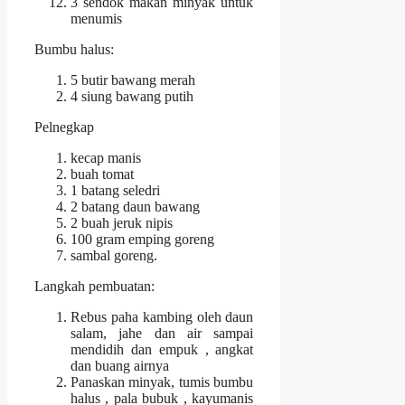
3 sendok makan minyak untuk
menumis
Bumbu halus:
5 butir bawang merah
4 siung bawang putih
Pelnegkap
kecap manis
buah tomat
1 batang seledri
2 batang daun bawang
2 buah jeruk nipis
100 gram emping goreng
sambal goreng.
Langkah pembuatan:
Rebus paha kambing oleh daun
salam, jahe dan air sampai
mendidih dan empuk , angkat
dan buang airnya
Panaskan minyak, tumis bumbu
halus , pala bubuk , kayumanis