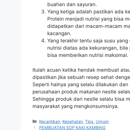
buahan dan sayuran.
Yang ketiga adalah pastikan ada ke
Protein menjadi nutrisi yang bisa 
didapatkan dari macam-macam mak
kacangan.
Yang terakhir tentu saja susu yang
nutrisi diatas ada kekurangan, bil
bisa memberikan nutrisi maksimal.
Itulah acuan ketika hendak membuat ata
dipastikan jika sebuah resep sehat deng
Seperti halnya yang selalu dilakukan dan 
perusahaan produk makanan nestle selalu 
Sehingga produk dari nestle selalu bisa 
masyarakat yang mengkonsumsinya.
Categories
Kecantikan
,
Kesehatan
,
Tips
,
Umum
PEMBUATAN SOP KAKI KAMBING