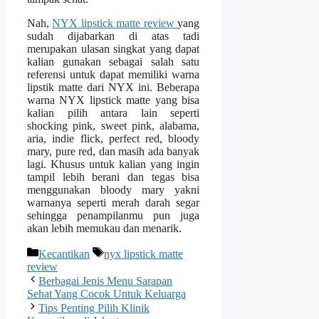
Nah,
NYX lipstick matte review
yang
sudah dijabarkan di atas tadi
merupakan ulasan singkat yang dapat
kalian gunakan sebagai salah satu
referensi untuk dapat memiliki warna
lipstik matte dari NYX ini. Beberapa
warna NYX lipstick matte yang bisa
kalian pilih antara lain seperti
shocking pink, sweet pink, alabama,
aria, indie flick, perfect red, bloody
mary, pure red, dan masih ada banyak
lagi. Khusus untuk kalian yang ingin
tampil lebih berani dan tegas bisa
menggunakan bloody mary yakni
warnanya seperti merah darah segar
sehingga penampilanmu pun juga
akan lebih memukau dan menarik.
Categories
Tags
Kecantikan
nyx lipstick matte
review
Berbagai Jenis Menu Sarapan
Sehat Yang Cocok Untuk Keluarga
Tips Penting Pilih Klinik