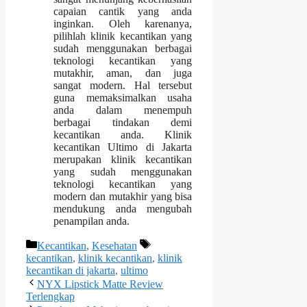
capaian cantik yang anda
inginkan. Oleh karenanya,
pilihlah klinik kecantikan yang
sudah menggunakan berbagai
teknologi kecantikan yang
mutakhir, aman, dan juga
sangat modern. Hal tersebut
guna memaksimalkan usaha
anda dalam menempuh
berbagai tindakan demi
kecantikan anda. Klinik
kecantikan Ultimo di Jakarta
merupakan klinik kecantikan
yang sudah menggunakan
teknologi kecantikan yang
modern dan mutakhir yang bisa
mendukung anda mengubah
penampilan anda.
Categories
Tags
Kecantikan
,
Kesehatan
kecantikan
,
klinik kecantikan
,
klinik
kecantikan di jakarta
,
ultimo
NYX Lipstick Matte Review
Terlengkap