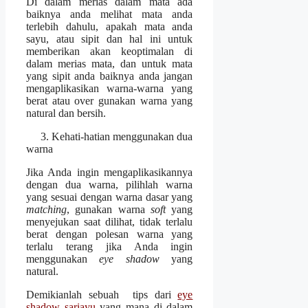
Di dalam merias dalam mata ada
baiknya anda melihat mata anda
terlebih dahulu, apakah mata anda
sayu, atau sipit dan hal ini untuk
memberikan akan keoptimalan di
dalam merias mata, dan untuk mata
yang sipit anda baiknya anda jangan
mengaplikasikan warna-warna yang
berat atau over gunakan warna yang
natural dan bersih.
3. Kehati-hatian menggunakan dua
warna
Jika Anda ingin mengaplikasikannya
dengan dua warna, pilihlah warna
yang sesuai dengan warna dasar yang
matching
, gunakan warna
soft
yang
menyejukan saat dilihat, tidak terlalu
berat dengan polesan warna yang
terlalu terang jika Anda ingin
menggunakan
eye shadow
yang
natural.
Demikianlah sebuah tips dari
eye
shadow sariayu
yang mana di dalam