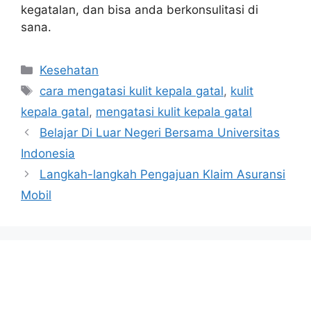
kegatalan, dan bisa anda berkonsulitasi di
sana.
Categories
Kesehatan
Tags
cara mengatasi kulit kepala gatal
,
kulit
kepala gatal
,
mengatasi kulit kepala gatal
Belajar Di Luar Negeri Bersama Universitas
Indonesia
Langkah-langkah Pengajuan Klaim Asuransi
Mobil