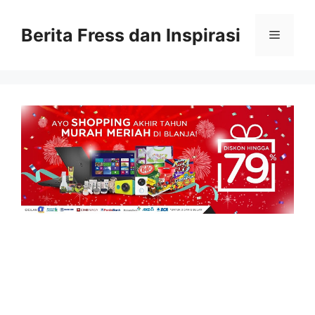
Skip
to
Berita Fress dan Inspirasi
Menu
content