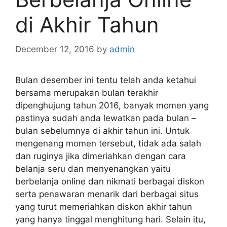
di Akhir Tahun
December 12, 2016
by
admin
Bulan desember ini tentu telah anda ketahui
bersama merupakan bulan terakhir
dipenghujung tahun 2016, banyak momen yang
pastinya sudah anda lewatkan pada bulan –
bulan sebelumnya di akhir tahun ini. Untuk
mengenang momen tersebut, tidak ada salah
dan ruginya jika dimeriahkan dengan cara
belanja seru dan menyenangkan yaitu
berbelanja online dan nikmati berbagai diskon
serta penawaran menarik dari berbagai situs
yang turut memeriahkan diskon akhir tahun
yang hanya tinggal menghitung hari. Selain itu,