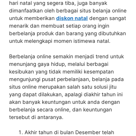
hari natal yang segera tiba, juga banyak
dimanfaatkan oleh berbagai situs belanja online
untuk memberikan
diskon natal
dengan sangat
menarik dan membuat setiap orang ingin
berbelanja produk dan barang yang dibutuhkan
untuk melengkapi momen istimewa natal.
Berbelanja online semakin menjadi trend untuk
menunjang gaya hidup, melalui berbagai
kesibukan yang tidak memiliki kesempatan
mengunjungi pusat perbelanjaan, belanja pada
situs online merupakan salah satu solusi jitu
yang dapat dilakukan, apalagi diakhir tahun ini
akan banyak keuntungan untuk anda dengan
berbelanja secara online, dan keuntungan
tersebut di antaranya.
Akhir tahun di bulan Desember telah