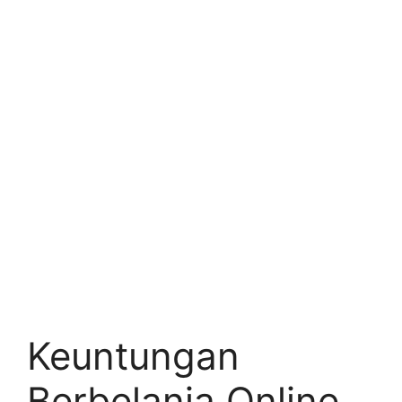
Keuntungan
Berbelanja Online