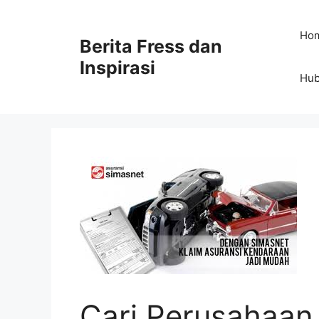
Skip
to
Ho
Berita Fress dan
content
Inspirasi
Hub
Cari Perusahaan