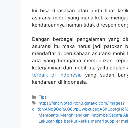
Ini bisa dirasakan atau anda lihat ke
asuransi mobil yang mana ketika mengaju
kendaraannya namun tidak direspon deng
Dengan berbagai pengalaman yang di
asuransi itu maka harus jadi patokan b
mendaftar di perusahaan asuransi mobil 
ada yang beragama memberikan keper
keterjaminan dari mobil kita yaitu adal
terbaik di indonesia
yang sudah banya
kendaraan di indonesia.
Categories
Tips
Tags
https://encrypted-tbn3.gstatic.com/images?
q=tbn:ANd9GcRAQ6wpUwbkucegAShLpotgHo
Membantu Menghilangkan Ketombe Secara Al
Lakukan tips berikut ketika menari supplier m