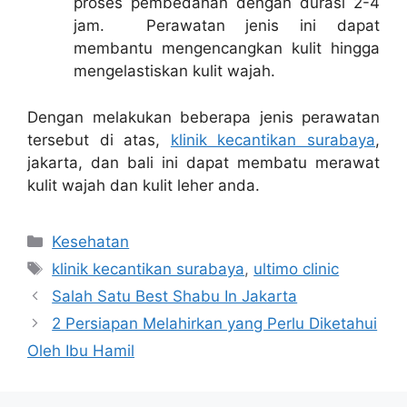
proses pembedahan dengan durasi 2-4
jam. Perawatan jenis ini dapat
membantu mengencangkan kulit hingga
mengelastiskan kulit wajah.
Dengan melakukan beberapa jenis perawatan
tersebut di atas,
klinik kecantikan surabaya
,
jakarta, dan bali ini dapat membatu merawat
kulit wajah dan kulit leher anda.
Categories
Kesehatan
Tags
klinik kecantikan surabaya
,
ultimo clinic
Salah Satu Best Shabu In Jakarta
2 Persiapan Melahirkan yang Perlu Diketahui
Oleh Ibu Hamil