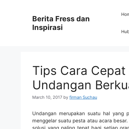
Skip
to
Ho
Berita Fress dan
content
Inspirasi
Hub
Tips Cara Cepat
Undangan Berkua
March 10, 2017
by
firman Suchau
Undangan merupakan suatu hal yang pe
menggelar suatu pesta atau acara besar
solusi yang paling tepat bagi setiap o