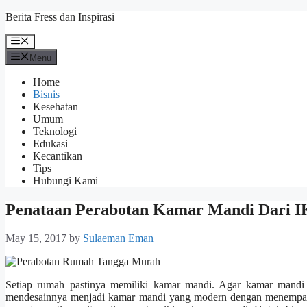
Skip
Berita Fress dan Inspirasi
to
content
Menu
Menu
Home
Bisnis
Kesehatan
Umum
Teknologi
Edukasi
Kecantikan
Tips
Hubungi Kami
Penataan Perabotan Kamar Mandi Dari 
May 15, 2017
by
Sulaeman Eman
Setiap rumah pastinya memiliki kamar mandi. Agar kamar mandi y
mendesainnya menjadi kamar mandi yang modern dengan menempatka