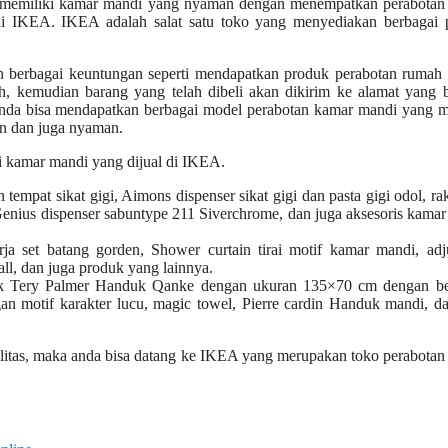
sa memiliki kamar mandi yang nyaman dengan menempatkan perabotan
di IKEA. IKEA adalah salat satu toko yang menyediakan berbagai 
 berbagai keuntungan seperti mendapatkan produk perabotan rumah 
, kemudian barang yang telah dibeli akan dikirim ke alamat yang b
 anda bisa mendapatkan berbagai model perabotan kamar mandi yang 
rn dan juga nyaman.
i kamar mandi yang dijual di IKEA.
 tempat sikat gigi, Aimons dispenser sikat gigi dan pasta gigi odol, ra
enius dispenser sabuntype 211 Siverchrome, dan juga aksesoris kama
ja set batang gorden, Shower curtain tirai motif kamar mandi, adj
l, dan juga produk yang lainnya.
duk Tery Palmer Handuk Qanke dengan ukuran 135×70 cm dengan be
 motif karakter lucu, magic towel, Pierre cardin Handuk mandi, da
alitas, maka anda bisa datang ke IKEA yang merupakan toko
perabotan