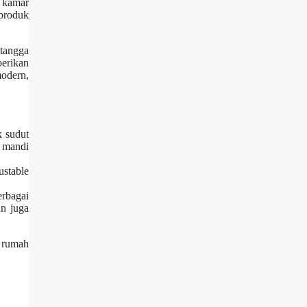
 kamar
produk
tangga
erikan
modern,
k sudut
r mandi
ustable
rbagai
n juga
 rumah