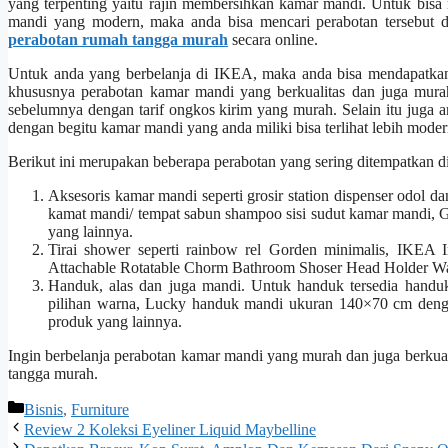
yang terpenting yaitu rajin membersihkan kamar mandi. Untuk bi
mandi yang modern, maka anda bisa mencari perabotan tersebut 
perabotan rumah tangga murah
secara online.
Untuk anda yang berbelanja di IKEA, maka anda bisa mendapatkan
khususnya perabotan kamar mandi yang berkualitas dan juga murah
sebelumnya dengan tarif ongkos kirim yang murah. Selain itu juga
dengan begitu kamar mandi yang anda miliki bisa terlihat lebih mode
Berikut ini merupakan beberapa perabotan yang sering ditempatkan d
Aksesoris kamar mandi seperti grosir station dispenser odol dan
kamat mandi/ tempat sabun shampoo sisi sudut kamar mandi, G
yang lainnya.
Tirai shower seperti rainbow rel Gorden minimalis, IKEA Ir
Attachable Rotatable Chorm Bathroom Shoser Head Holder Wal
Handuk, alas dan juga mandi. Untuk handuk tersedia han
pilihan warna, Lucky handuk mandi ukuran 140×70 cm dengan
produk yang lainnya.
Ingin berbelanja perabotan kamar mandi yang murah dan juga berku
tangga murah
.
Categories
Bisnis
,
Furniture
Review 2 Koleksi Eyeliner Liquid Maybelline