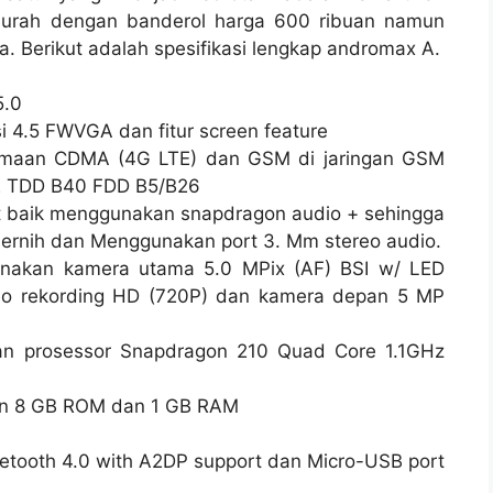
murah dengan banderol harga 600 ribuan namun
 Berikut adalah spesifikasi lengkap andromax A.
5.0
 4.5 FWVGA dan fitur screen feature
samaan CDMA (4G LTE) dan GSM di jaringan
GSM
E TDD B40 FDD B5/B26
at baik menggunakan snapdragon audio + sehingga
 jernih dan Menggunakan port 3. Mm stereo audio.
nakan kamera utama 5.0 MPix (AF) BSI w/ LED
eo rekording HD (720P) dan kamera depan 5 MP
an prosessor Snapdragon 210 Quad Core 1.1GHz
an 8 GB ROM dan 1 GB RAM
luetooth 4.0 with A2DP support dan Micro-USB port