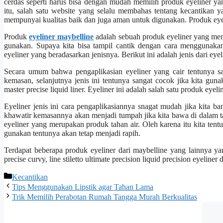
cerdas seperti harus bisa dengan mudah memilih produk eyeliner y
itu, salah satu website yang selalu membahas tentang kecantikan y
mempunyai kualitas baik dan juga aman untuk digunakan. Produk eyel
Produk
eyeliner maybelline
adalah sebuah produk eyeliner yang memp
gunakan. Supaya kita bisa tampil cantik dengan cara menggunakan
eyeliner yang beradasarkan jenisnya. Berikut ini adalah jenis dari eyel
Secara umum bahwa pengaplikasian eyeliner yang cair tentunya s
kemasan, selanjutnya jenis ini tentunya sangat cocok jika kita gun
master precise liquid liner. Eyeliner ini adalah salah satu produk eye
Eyeliner jenis ini cara pengaplikasiannya snagat mudah jika kita ban
khawatir kemasannya akan menjadi tumpah jika kita bawa di dalam tas.
eyeliner yang merupakan produk tahan air. Oleh karena itu kita tentun
gunakan tentunya akan tetap menjadi rapih.
Terdapat beberapa produk eyeliner dari maybelline yang lainnya yan
precise curvy, line stiletto ultimate precision liquid precision eyeliner
Categories
Kecantikan
Tips Menggunakan Lipstik agar Tahan Lama
Trik Memilih Perabotan Rumah Tangga Murah Berkualitas