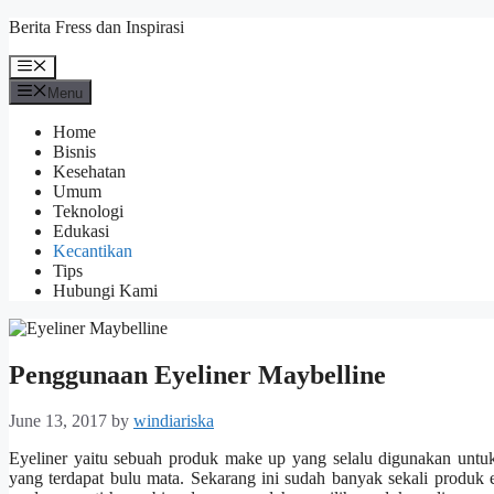
Skip
Berita Fress dan Inspirasi
to
content
Menu
Menu
Home
Bisnis
Kesehatan
Umum
Teknologi
Edukasi
Kecantikan
Tips
Hubungi Kami
Penggunaan Eyeliner Maybelline
June 13, 2017
by
windiariska
Eyeliner yaitu sebuah produk make up yang selalu digunakan untu
yang terdapat bulu mata. Sekarang ini sudah banyak sekali produk