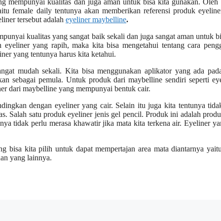
ang mempunyai kualitas dan juga aman untuk bisa kita gunakan. Oleh
aitu female daily tentunya akan memberikan referensi produk eyelin
iner tersebut adalah
eyeliner maybelline
.
unyai kualitas yang sangat baik sekali dan juga sangat aman untuk bi
 eyeliner yang rapih, maka kita bisa mengetahui tentang cara peng
iner yang tentunya harus kita ketahui.
angat mudah sekali. Kita bisa menggunakan aplikator yang ada pada
akan sebagai pemula. Untuk produk dari maybelline sendiri seperti ey
liner dari maybelline yang mempunyai bentuk cair.
dingkan dengan eyeliner yang cair. Selain itu juga kita tentunya tida
 Salah satu produk eyeliner jenis gel pencil. Produk ini adalah produ
ya tidak perlu merasa khawatir jika mata kita terkena air. Eyeliner ya
g bisa kita pilih untuk dapat mempertajan area mata diantarnya yait
 dan yang lainnya.