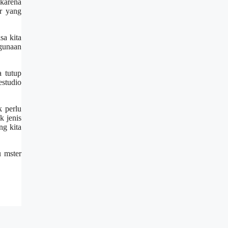
 karena
er yang
sa kita
gunaan
 tutup
estudio
k perlu
k jenis
ng kita
u mster