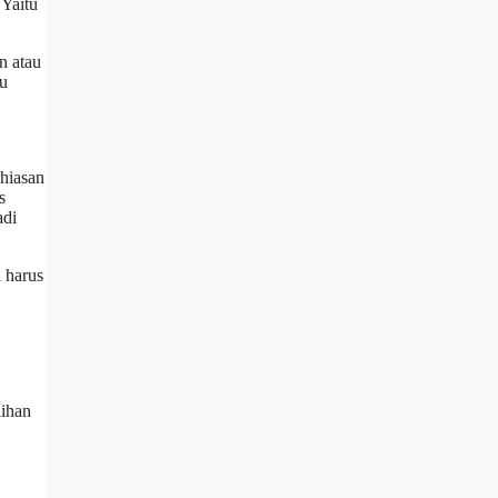
 Yaitu
n atau
lu
hiasan
s
adi
 harus
lihan