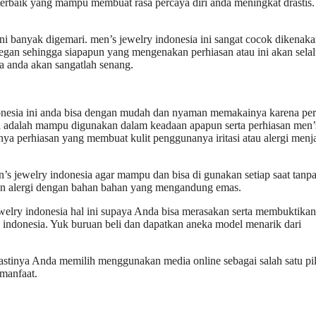
erbaik yang mampu membuat rasa percaya diri anda meningkat drastis.
i banyak digemari. men’s jewelry indonesia ini sangat cocok dikenaka
legan sehingga siapapun yang mengenakan perhiasan atau ini akan sela
ya anda akan sangatlah senang.
onesia ini anda bisa dengan mudah dan nyaman memakainya karena per
ya adalah mampu digunakan dalam keadaan apapun serta perhiasan men’
knya perhiasan yang membuat kulit penggunanya iritasi atau alergi menj
’s jewelry indonesia agar mampu dan bisa di gunakan setiap saat tanpa
u pun alergi dengan bahan bahan yang mengandung emas.
jewelry indonesia hal ini supaya Anda bisa merasakan serta membuktikan
indonesia. Yuk buruan beli dan dapatkan aneka model menarik dari
stinya Anda memilih menggunakan media online sebagai salah satu pi
 manfaat.