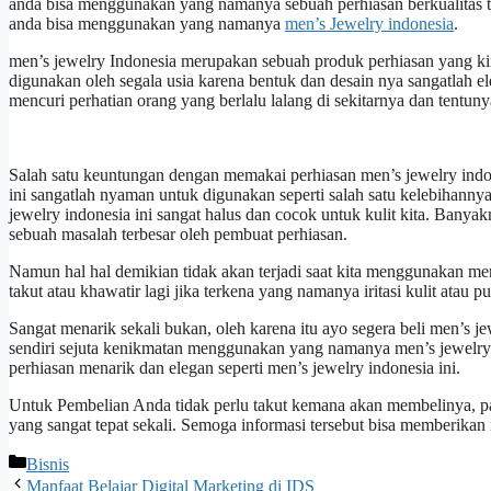
anda bisa menggunakan yang namanya sebuah perhiasan berkualitas t
anda bisa menggunakan yang namanya
men’s Jewelry indonesia
.
men’s jewelry Indonesia merupakan sebuah produk perhiasan yang kin
digunakan oleh segala usia karena bentuk dan desain nya sangatlah e
mencuri perhatian orang yang berlalu lalang di sekitarnya dan tentun
Salah satu keuntungan dengan memakai perhiasan men’s jewelry ind
ini sangatlah nyaman untuk digunakan seperti salah satu kelebihann
jewelry indonesia ini sangat halus dan cocok untuk kulit kita. Banya
sebuah masalah terbesar oleh pembuat perhiasan.
Namun hal hal demikian tidak akan terjadi saat kita menggunakan men
takut atau khawatir lagi jika terkena yang namanya iritasi kulit ata
Sangat menarik sekali bukan, oleh karena itu ayo segera beli men’s 
sendiri sejuta kenikmatan menggunakan yang namanya men’s jewelry 
perhiasan menarik dan elegan seperti men’s jewelry indonesia ini.
Untuk Pembelian Anda tidak perlu takut kemana akan membelinya, pa
yang sangat tepat sekali. Semoga informasi tersebut bisa memberikan
Categories
Bisnis
Manfaat Belajar Digital Marketing di IDS