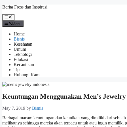
Skip
Berita Fress dan Inspirasi
to
content
Menu
Menu
Home
Bisnis
Kesehatan
Umum
Teknologi
Edukasi
Kecantikan
Tips
Hubungi Kami
Keuntungan Menggunakan Men’s Jewelry P
May 7, 2019
by
Bisnis
Berbagai macam keuntungan dan keunikan yang dimiliki dari sebuah 
melihatnya sehingga mereka akan terpacu untuk atau ingin memiliki p