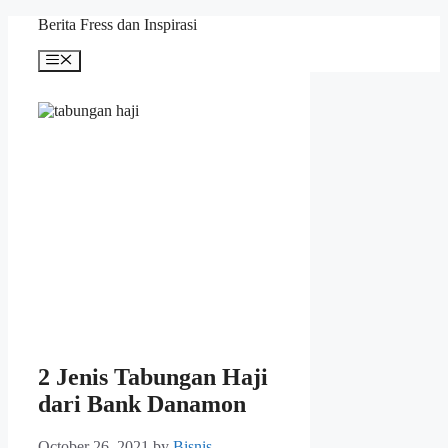
Skip
Berita Fress dan Inspirasi
to
content
Menu
2 Jenis Tabungan Haji
dari Bank Danamon
October 26, 2021
by
Bisnis