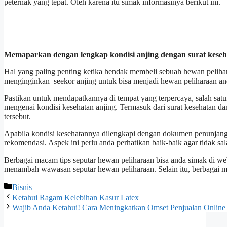
peternak yang tepat. Oleh karena itu simak informasinya berikut ini.
Memaparkan dengan lengkap kondisi anjing dengan surat keseha
Hal yang paling penting ketika hendak membeli sebuah hewan pelihara
menginginkan seekor anjing untuk bisa menjadi hewan peliharaan a
Pastikan untuk mendapatkannya di tempat yang terpercaya, salah s
mengenai kondisi kesehatan anjing. Termasuk dari surat kesehatan d
tersebut.
Apabila kondisi kesehatannya dilengkapi dengan dokumen penunjang,
rekomendasi. Aspek ini perlu anda perhatikan baik-baik agar tidak s
Berbagai macam tips seputar hewan peliharaan bisa anda simak di w
menambah wawasan seputar hewan peliharaan. Selain itu, berbagai ma
Categories
Bisnis
Ketahui Ragam Kelebihan Kasur Latex
Wajib Anda Ketahui! Cara Meningkatkan Omset Penjualan Online 