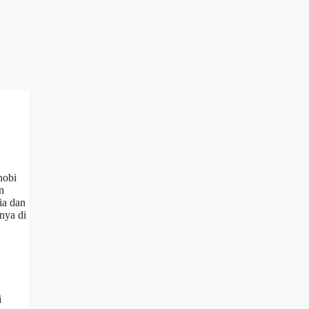
hobi
n
ia dan
nya di
i