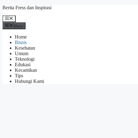
Skip
Berita Fress dan Inspirasi
to
content
Menu
Menu
Home
Bisnis
Kesehatan
Umum
Teknologi
Edukasi
Kecantikan
Tips
Hubungi Kami