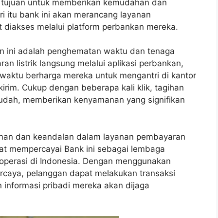
n tujuan untuk memberikan kemudahan dan
 itu bank ini akan merancang layanan
at diakses melalui platform perbankan mereka.
an ini adalah penghematan waktu dan tenaga
 listrik langsung melalui aplikasi perbankan,
 waktu berharga mereka untuk mengantri di kantor
rim. Cukup dengan beberapa kali klik, tagihan
 mudah, memberikan kenyamanan yang signifikan
manan dan keandalan dalam layanan pembayaran
apat mempercayai Bank ini sebagai lembaga
operasi di Indonesia. Dengan menggunakan
caya, pelanggan dapat melakukan transaksi
informasi pribadi mereka akan dijaga