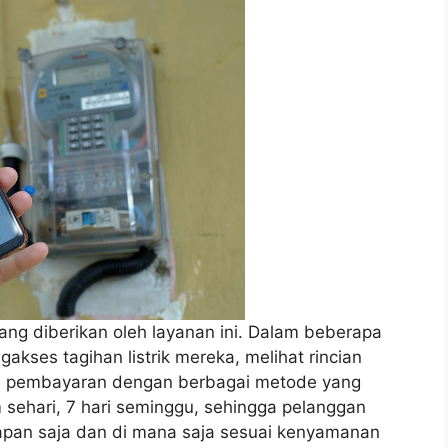
yang diberikan oleh layanan ini. Dalam beberapa
akses tagihan listrik mereka, melihat rincian
 pembayaran dengan berbagai metode yang
m sehari, 7 hari seminggu, sehingga pelanggan
kapan saja dan di mana saja sesuai kenyamanan