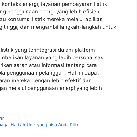
konteks energi, layanan pembayaran listrik
ng penggunaan energi yang lebih efisien.
konsumsi listrik mereka melalui aplikasi
g tinggi, dan mengambil langkah-langkah untuk
istrik yang terintegrasi dalam platform
berikan layanan yang lebih personalisasi
kan saran atau informasi tentang cara
ola penggunaan pelanggan. Hal ini dapat
an mereka dengan lebih efektif dan
gan melalui penggunaan energi yang lebih
win
agai Hadiah Unik yang bisa Anda Pilih