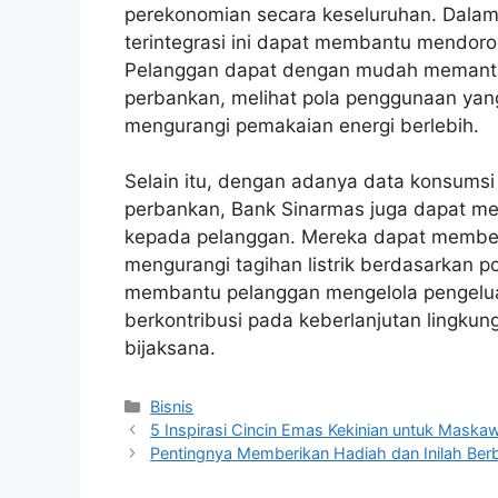
perekonomian secara keseluruhan. Dalam 
terintegrasi ini dapat membantu mendoro
Pelanggan dapat dengan mudah memantau 
perbankan, melihat pola penggunaan yan
mengurangi pemakaian energi berlebih.
Selain itu, dengan adanya data konsumsi l
perbankan, Bank Sinarmas juga dapat mem
kepada pelanggan. Mereka dapat memberi
mengurangi tagihan listrik berdasarkan p
membantu pelanggan mengelola pengeluar
berkontribusi pada keberlanjutan lingkun
bijaksana.
Categories
Bisnis
5 Inspirasi Cincin Emas Kekinian untuk Maska
Pentingnya Memberikan Hadiah dan Inilah Berb