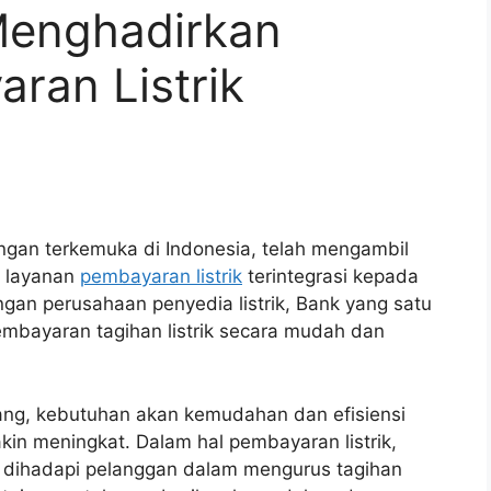
Menghadirkan
ran Listrik
ngan terkemuka di Indonesia, telah mengambil
n layanan
pembayaran listrik
terintegrasi kepada
gan perusahaan penyedia listrik, Bank yang satu
embayaran tagihan listrik secara mudah dan
ang, kebutuhan akan kemudahan dan efisiensi
in meningkat. Dalam hal pembayaran listrik,
 dihadapi pelanggan dalam mengurus tagihan