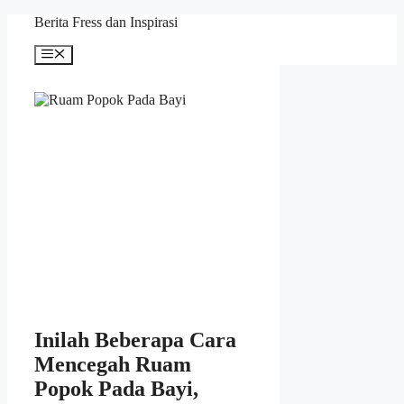
Skip
Berita Fress dan Inspirasi
to
content
Menu
Inilah Beberapa Cara
Mencegah Ruam
Popok Pada Bayi,