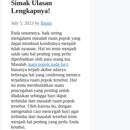
Simak Ulasan
Lengkapnya!
July 5, 2023
by
Bisnis
Pada umumnya, baik sering
mengalami masalah ruam popok yang
dapat membuat kondisinya menjadi
tidak nyaman. Hal ini tentu menjadi
salah satu hal penting yang perlu
diperhatikan oleh para orang tua.
Masalah
ruam popok pada bayi
biasanya terjadi akibat adanya
beberapa hal yang cenderung memicu
terjadinya ruam popok tersebut. Hal
ini tentu membutuhkan suatu
pencegahan yang penting untuk
dilakukan sehingga bayi dapat
terhindar dari masalah ruam popok
tersebut. Oleh karena itu, dengan
mengetahui cara mencegah bayi agar
terhindar dari masalah tersebut tentu
menjadi hal penting yang perlu Anda
ketahui.