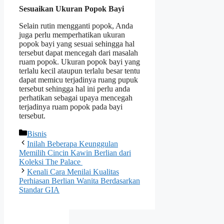
Sesuaikan Ukuran Popok Bayi
Selain rutin mengganti popok, Anda
juga perlu memperhatikan ukuran
popok bayi yang sesuai sehingga hal
tersebut dapat mencegah dari masalah
ruam popok. Ukuran popok bayi yang
terlalu kecil ataupun terlalu besar tentu
dapat memicu terjadinya ruang pupuk
tersebut sehingga hal ini perlu anda
perhatikan sebagai upaya mencegah
terjadinya ruam popok pada bayi
tersebut.
Categories
Bisnis
Inilah Beberapa Keunggulan
Memilih Cincin Kawin Berlian dari
Koleksi The Palace
Kenali Cara Menilai Kualitas
Perhiasan Berlian Wanita Berdasarkan
Standar GIA