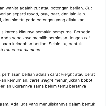
lian wanita adalah
cut
atau potongan berlian.
Cut
erlian seperti
round, oval, pear,
dan lain-lain.
i, dan simetri pada potongan yang dilakukan.
us karena kilaunya semakin sempurna. Berbeda
, Anda sebaiknya memilih perhiasan dengan
cut
pada keindahan berlian. Selain itu, bentuk
lah
round cut diamond
.
s perhiasan berlian adalah
carat weight
atau berat
kkan kemurnian,
carat weight
menunjukkan bobot
 berlian ukurannya sama belum tentu beratnya
ram. Ada juga yang menuliskannya dalam bentuk