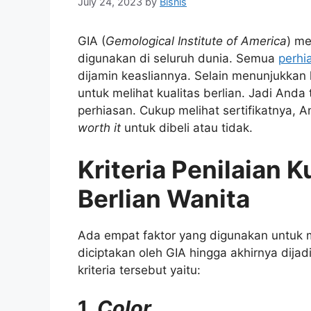
July 24, 2023
by
Bisnis
GIA (
Gemological Institute of America
) me
digunakan di seluruh dunia. Semua
perhi
dijamin keasliannya. Selain menunjukkan k
untuk melihat kualitas berlian. Jadi Anda 
perhiasan. Cukup melihat sertifikatnya,
worth it
untuk dibeli atau tidak.
Kriteria Penilaian K
Berlian Wanita
Ada empat faktor yang digunakan untuk mel
diciptakan oleh GIA hingga akhirnya dija
kriteria tersebut yaitu:
1.
Color